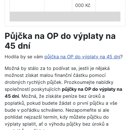
000 Kč
Půjčka na OP do výplaty na
45 dní
Hodila by se vám
půjčka na OP do výplaty na 45 dní
?
Možná by stálo za to podívat se, jestli je nějaká
možnost získat malou finanční částku pomocí
drobných rychlých půjček. Prozkoumejte nabídky
společností poskytujících
půjčky na OP do výplaty na
45 dní
. Možná, že získáte peníze bez úroků a
poplatků, pokud budete žádat o první půjčku a vše
bude v pořádku schváleno. Nezapomeňte si ale
pohlídat nejzazší termín, kdy můžete půjčku do
výplaty splatit, ať o výhodu půjčky bez úroků a