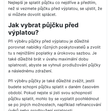
Nejlepší je splatit půjčku co nejdříve a předtím,
než si vezmete půjčku před výplatou, se ujistit, že
si můžete dovolit splácet.
Jak vybrat půjčku před
výplatou?
Při výběru půjčky před výplatou je důležité
porovnat nabídky různých poskytovatelů a zvolit
tu s nejnižšími poplatky a úrokovou sazbou. Je
také důležité brát v úvahu maximální dobu
splatnosti, abyste se vyhnuli prodlužování půjčky
a následnému zdražení.
Při výběru půjčky je také důležité zvážit, jestli
budete schopni půjčku splatit v daném časovém
období. Pokud nejste si jisti svou schopností
půjčku splatit, mohlo by se vyplatit poohlédnout
se po jiných možnostech, například refinancování
úvěrů nebo prodloužení splatnosti.