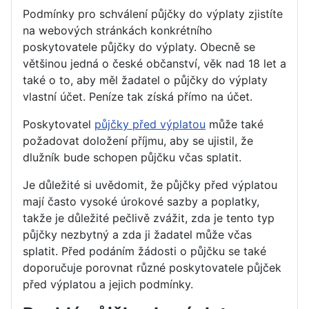
Podmínky pro schválení půjčky do výplaty zjistíte
na webových stránkách konkrétního
poskytovatele půjčky do výplaty. Obecně se
většinou jedná o české občanství, věk nad 18 let a
také o to, aby měl žadatel o půjčky do výplaty
vlastní účet. Peníze tak získá přímo na účet.
Poskytovatel
půjčky před výplatou
může také
požadovat doložení příjmu, aby se ujistil, že
dlužník bude schopen půjčku včas splatit.
Je důležité si uvědomit, že půjčky před výplatou
mají často vysoké úrokové sazby a poplatky,
takže je důležité pečlivě zvážit, zda je tento typ
půjčky nezbytný a zda ji žadatel může včas
splatit. Před podáním žádosti o půjčku se také
doporučuje porovnat různé poskytovatele půjček
před výplatou a jejich podmínky.