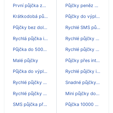
První půjčka zdarma
Půjčky peněz do výplaty
Krátkodobá půjčka
Půjčky do výplaty bez 1 Kč
Půjčky bez doložení příjmu
Rychlé SMS půjčky do výplaty
Rychlá půjčka ihned
Rychlé půjčky do výplaty na účet
Půjčka do 5000 Kč
Rychlé půjčky do výplaty online
Malé půjčky
Půjčky přes internet do výplaty
Půjčka do výplaty ihned na účet
Rychlé půjčky ihned do výplaty
Rychlé půjčky - přehled
Snadné půjčky do výplaty
Rychlé půjčky - srovnání
Mini půjčky do výplaty
SMS půjčka před výplatou
Půjčka 10000 Kč do výplaty